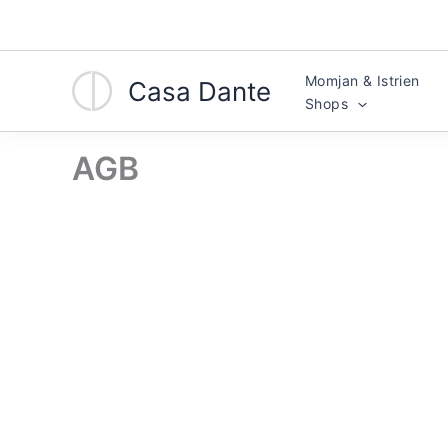
Zum
Inhalt
springen
Momjan & Istrien
Facebook
Instagram
Casa Dante
Shops
AGB